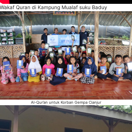
Wakaf Quran di Kampung Mualaf suku Baduy
Al-Qur’an untuk Korban Gempa Cianjur