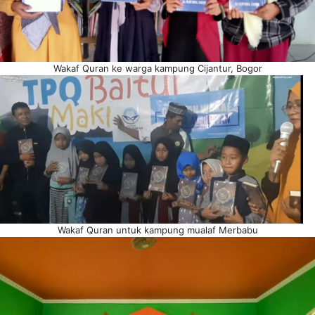
Wakaf Quran ke warga kampung Cijantur, Bogor
Wakaf Quran untuk kampung mualaf Merbabu